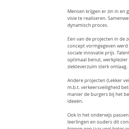
Mensen krijgen er zin in en 
visie te realiseren. Samenwe
dynamisch proces.
Een van de projecten in de z
concept vormgegeven werd 
sociale innovatie prijs. Ta
optimaal benut, werkplezie
ziekteverzuim sterk omlaag.
Andere projecten (Lekker veil
m.b.t. verkeersveiligheid be
manier de burgers bij het b
ideeën.
Ook in het onderwijs passe
leerlingen en ouders dit co
binnen een jaar veel beter p