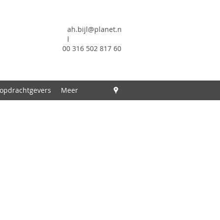
ah.bijl@planet.n
l
00 316 502 817 60
 opdrachtgevers
Meer